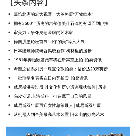
【头条内容】
葛饰北斋的宏大视野：大英将展“万物绘本”
拥有3600年历史的吉尔伽美什石碑将有望回到伊拉
审美力：争夺奥运金牌的艺术家
德国洪堡论坛首展“可怕的美”等六大展
日本建筑师隈研吾揭晓新作“树林里的漫步”
1961年奔驰敞篷跑车将在斯宾克上拍_拍卖资讯
希望之钻系列另一珠宝伦敦拍卖：估价达20万英镑
一批珍罕名表将在日内瓦拍卖_拍卖资讯
威尼斯洪灾过后 其文化和历史遗迹现状如何|历史
乌皮安诺.卡洛斯科：打造属于自己的风景
威尼斯双年展再迎女性总策展人|威尼斯双年展
从机器人到全美最高艺术装置 旧金山的灯光艺术