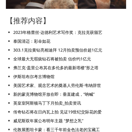
【推荐内容】
2023年格蕾丝·达德利艺术写作奖：克拉克获颁艺
泰国清迈：彩伞如花
303.1克拉黄钻亮相迪拜 12月拍卖预估价超1亿元
全球最大无瑕疵钻石将被拍卖 估价约1亿元
弗兰克·盖里公布其在多伦多的最新塔楼“形之塔
伊斯坦布尔考古博物馆
美国艺术家、观念艺术的奠基人劳伦斯·韦纳辞世
新的蒙克博物馆开放在即：垂直建成，“呐喊”
英皇室阿斯顿马丁下月拍卖_拍卖资讯
传奇钻石将在日内瓦上拍 见证19世纪交际花的爱
威尼斯双年展公布明年主题 “梦想之乳”
伦敦展图坦卡蒙：看三千年前金色法老的宝藏工