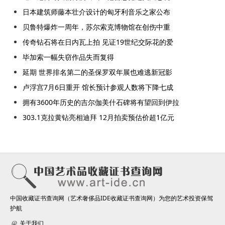
日本建筑师藤本壮介设计的匈牙利音乐之家公布
贝鲁特爆炸一周年，苏尔索克博物馆在创伤中重
传奇钻石将在日内瓦上拍 见证19世纪交际花的爱
毕加索一幅失窃作品失而复得
延期 世界排名第二的圣保罗双年展也难逃新冠影
卢浮宫7月6日重开 馆长预计参观人数将下降七成
拥有3600年历史的吉尔伽美什石碑将有望回到伊拉
303.1克拉黄钻亮相迪拜 12月拍卖预估价超1亿元
中国收藏证书查询网（艺术奢侈品IDE收藏证书查询网）为您的艺术投资保驾
护航
关于我们