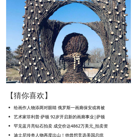
【猜你喜欢】
给画作人物添两对眼睛 俄罗斯一画廊保安或将被
艺术家菲利普·萨顿 92岁开启新的画廊事业|萨顿
罕见蓝月亮钻石拍卖 成交价达4862万美元_拍卖资
迪士尼传奇人物再度出山！他曾想竞选美国总统