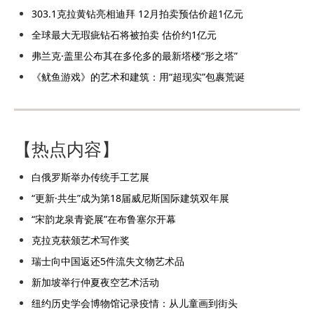
303.1克拉黄钻亮相迪拜 12月拍卖预估价超1亿元
全球最大无瑕疵钻石将被拍卖 估价约1亿元
弗兰克·盖里公布其在多伦多的最新塔楼“形之塔”
《鱿鱼游戏》的艺术和建筑：用“超现实”包裹荒诞
【热点内容】
白俄罗斯举办传统手工艺展
“更新·共生”成为第18届威尼斯国际建筑双年展
“宋韵龙泉青瓷展”在布鲁塞尔开幕
克拉克获颁艺术写作奖
瑞士向中国返还5件流失文物艺术品
新加坡举行仲夏夜空艺术活动
纽约历史学会博物馆记录疫情：从儿童画到街头