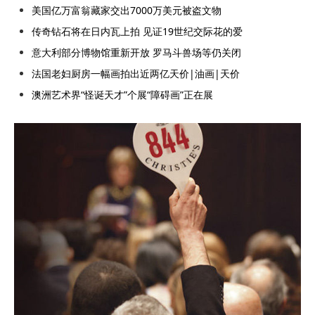
美国亿万富翁藏家交出7000万美元被盗文物
传奇钻石将在日内瓦上拍 见证19世纪交际花的爱
意大利部分博物馆重新开放 罗马斗兽场等仍关闭
法国老妇厨房一幅画拍出近两亿天价|油画|天价
澳洲艺术界“怪诞天才”个展“障碍画”正在展