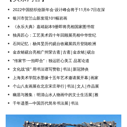
2022中国纺织创新年会·设计峰会将于11月6-7日在深
银川市贺兰山新发现101幅岩画
《永乐大典》嘉靖副本9册即将亮相国家图书馆
独具匠心：工艺美术四十年回顾展亮相中华世纪
石间记忆：杨佴旻历代砚台收藏展四月登陆欧洲
金农铭砚台亮相广州荣古斋|古斋|金农铭|砚台
“传家节·一拍即合”：独运匠心美工 品茗论道
文化战“疫” 用书法谱写赞歌|书法|新冠肺炎
上海美术学院水墨缘十五年艺术邀请展开幕|画家
个山八友画展在北京宋庄举行|书法|文人|作品展
幽居与雅集：明清山水人物画中的文士生活展|雅
千年遗墨—中国历代简帛书法展|书法