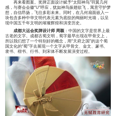
再来看图案。奖牌正面设计赋予“太阳神鸟”羽翼几何
感，与赛会会徽“U”呼应，犹如神鸟振翅欲飞，寓意守护梦
想，自信昂扬，飞往多彩未来。同时，在几何扇面嵌入一
块包含多种中华文明代表元素为底纹的绚丽时光墙，以呈
现中国五千年文明的璀璨辉煌和演变历史。
成都大运会奖牌设计师 周颖
：中国的文字是世界上最
古老的文字。成都古蜀文明，蜀字最早出现在甲骨文上，
所以我们想了一个特别好的概念，用“天府之国”的这个蜀
国文化的“蜀”字去展现一个文字从甲骨文、金文、篆书、
隶书、楷书、行书、到宋体不断发展演变过程。