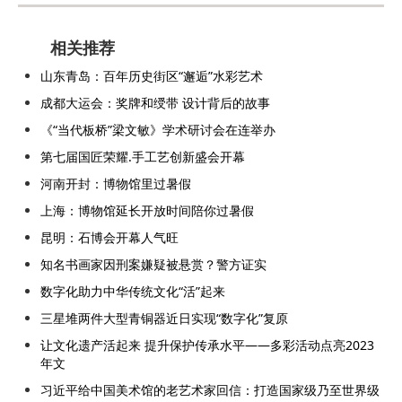
相关推荐
山东青岛：百年历史街区“邂逅”水彩艺术
成都大运会：奖牌和绶带 设计背后的故事
《“当代板桥”梁文敏》学术研讨会在连举办
第七届国匠荣耀.手工艺创新盛会开幕
河南开封：博物馆里过暑假
上海：博物馆延长开放时间陪你过暑假
昆明：石博会开幕人气旺
知名书画家因刑案嫌疑被悬赏？警方证实
数字化助力中华传统文化“活”起来
三星堆两件大型青铜器近日实现“数字化”复原
让文化遗产活起来 提升保护传承水平——多彩活动点亮2023
年文
习近平给中国美术馆的老艺术家回信：打造国家级乃至世界级