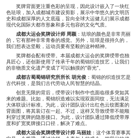
奖牌背面更注重色彩的呈现，因此设计嵌入了一块红
色珐琅，加入成都城市建设剪影，展示中华悠久的文明历
史和成都深厚的人文底蕴，旨向全球大运健儿们展示成都
现代化国际大都市形象和多元包容的文化气质。
成都大运会奖牌设计师 周颖
：珐琅的颜色是非常亮丽
的，它有那种非常青春的感觉。另外，珐琅是很持久的，
我们想表达坚毅，运动员要有坚毅的这种精神。
奖牌都会配有绶带。本届成都大运会的奖牌绶带也独
具匠心，还创新使用了传承千年的蜀锦织造技艺，让我们
的非物质文化遗产变成了可以触摸的“蓉光”。
成都古蜀蜀锦研究所所长 胡光俊
：蜀锦的织造技艺是
古代科技，是我们古代劳动人民智慧的结晶。
创意无限的背后，绶带设计制作中也面临很多突如其
来的难题。比如，蜀锦织造难以实现双面同纹，无法满足
大体联设计标准。为此，设计团队设计出红色云纹图案的
背面图，将其装订在一起。不过，这样又导致绶带不能顺
利穿过奖牌的隐形接口。为此，设计团队通过降低绶带厚
度和扩宽奖牌接口口径，解决了难点。
成都大运会奖牌绶带设计师 马丽娃
：这个体育赛事其