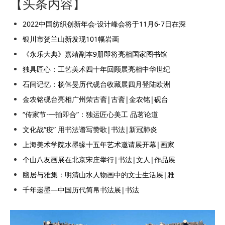
【头条内容】
2022中国纺织创新年会·设计峰会将于11月6-7日在深
银川市贺兰山新发现101幅岩画
《永乐大典》嘉靖副本9册即将亮相国家图书馆
独具匠心：工艺美术四十年回顾展亮相中华世纪
石间记忆：杨佴旻历代砚台收藏展四月登陆欧洲
金农铭砚台亮相广州荣古斋|古斋|金农铭|砚台
“传家节·一拍即合”：独运匠心美工 品茗论道
文化战“疫” 用书法谱写赞歌|书法|新冠肺炎
上海美术学院水墨缘十五年艺术邀请展开幕|画家
个山八友画展在北京宋庄举行|书法|文人|作品展
幽居与雅集：明清山水人物画中的文士生活展|雅
千年遗墨—中国历代简帛书法展|书法