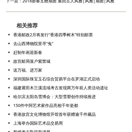
下一篇：
2018新春互赠扇面 重回古人风雅|风雅|扇面|风雅
相关推荐
香港邮政2月将发行“香港四季树木”特别邮票
去山西博物院里寻“兔”
赶制年画迎新春
故宫邮局落户紫禁城
送万福、进万家
深圳国际珠宝玉石综合贸易平台在罗湖正式启动
福建莆田木兰溪流域考古发现两万年前人类活动遗址
哈尔滨太阳岛雪博会：大型雪塑创作持续推进
150件中阿艺术家作品亮相千年瓷都
香港故宫文化博物馆开馆首年获赠逾千件藏品
上海举办国际艺术品交易周
殷墟考古取得新进展