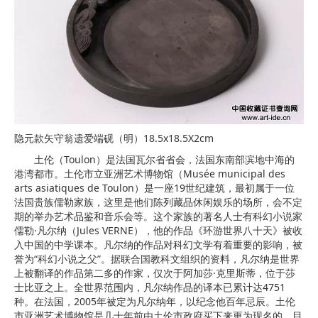
隐元款矢守翁遗爱端砚（明）18.5x18.5X2cm
土伦（Toulon）是法国瓦尔省省会，法国东南部滨地中海的
港湾都市。土伦市立亚洲艺术博物馆（Musée municipal des
arts asiatiques de Toulon）是一座19世纪建筑，最初属于一位
法国贵族儒勒家族，这里是他们陈列藏品休闲娱乐的场所，会不定
期的举办艺术品鉴和音乐会等。这个家族的著名人士有科幻小说家
儒勒·凡尔纳（Jules VERNE），他的作品《环游世界八十天》被收
入中国的中学课本。凡尔纳的作品对科幻文学有着重要的影响，被
誉为“科幻小说之父”。据联合国教科文组织的资料，凡尔纳是世界
上被翻译的作品第二多的作家，仅次于阿加莎·克里斯蒂，位于莎
士比亚之上。全世界范围内，凡尔纳作品的译本已累计达4751
种。在法国，2005年被定为凡尔纳年，以纪念他百年忌辰。土伦
市亚洲艺术博物馆是几十年前由土伦市政府买下来更为现名的。目