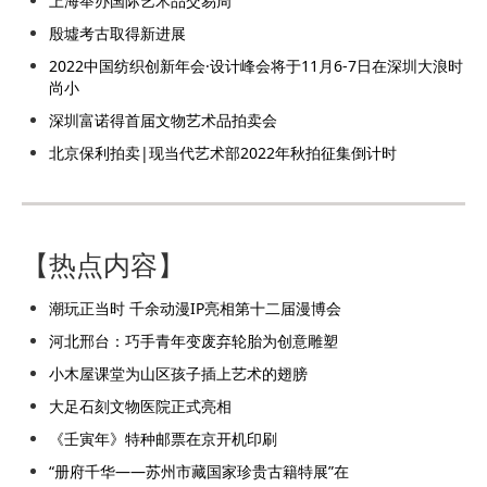
上海举办国际艺术品交易周
殷墟考古取得新进展
2022中国纺织创新年会·设计峰会将于11月6-7日在深圳大浪时
尚小
深圳富诺得首届文物艺术品拍卖会
北京保利拍卖|现当代艺术部2022年秋拍征集倒计时
【热点内容】
潮玩正当时 千余动漫IP亮相第十二届漫博会
河北邢台：巧手青年变废弃轮胎为创意雕塑
小木屋课堂为山区孩子插上艺术的翅膀
大足石刻文物医院正式亮相
《壬寅年》特种邮票在京开机印刷
“册府千华——苏州市藏国家珍贵古籍特展”在