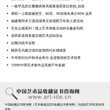
一枚罕见的古董腕表将亮相香港苏富比秋拍_拍卖
课程一上线就被抢空，80后、90后报名者占90% 这所
福建莆田木兰溪流域考古发现两万年前人类活动
艺在云端系列｜线上艺术体验活动的乐趣多到想
深圳富诺得首届文物艺术品拍卖会
以陶为纸书乡愁
陕西毛乌素沙漠内发现明代长城城堡
中华世纪坛中秋诗会举办 走进敦煌的艺术世界
150件中阿艺术家作品亮相千年瓷都
中国收藏证书查询网（艺术奢侈品IDE收藏证书查询网）为您的艺术投资保驾
护航