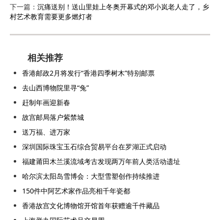
下一篇：
沉痛送别！送山里娃上冬奥开幕式的邓小岚老人走了，乡
村艺术教育需要更多燃灯者
相关推荐
香港邮政2月将发行“香港四季树木”特别邮票
去山西博物院里寻“兔”
赶制年画迎新春
故宫邮局落户紫禁城
送万福、进万家
深圳国际珠宝玉石综合贸易平台在罗湖正式启动
福建莆田木兰溪流域考古发现两万年前人类活动遗址
哈尔滨太阳岛雪博会：大型雪塑创作持续推进
150件中阿艺术家作品亮相千年瓷都
香港故宫文化博物馆开馆首年获赠逾千件藏品