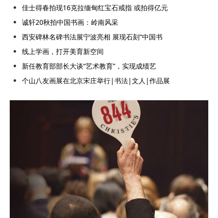
佳士得春拍现16克拉缅甸红宝石戒指 或拍得亿元
诚轩20秋拍中国书画：岭南风采
西安碑林名碑书法展宁波亮相 展现石刻“中国书
线上学画，打开美育新空间
新任教育部部长大谈“艺术教育”，实现成绩艺
个山八友画展在北京宋庄举行|书法|文人|作品展