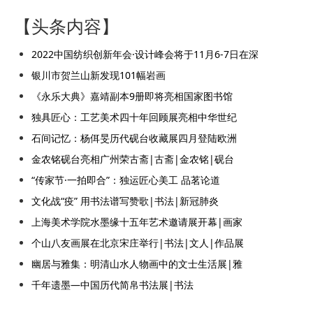
【头条内容】
2022中国纺织创新年会·设计峰会将于11月6-7日在深
银川市贺兰山新发现101幅岩画
《永乐大典》嘉靖副本9册即将亮相国家图书馆
独具匠心：工艺美术四十年回顾展亮相中华世纪
石间记忆：杨佴旻历代砚台收藏展四月登陆欧洲
金农铭砚台亮相广州荣古斋|古斋|金农铭|砚台
“传家节·一拍即合”：独运匠心美工 品茗论道
文化战“疫” 用书法谱写赞歌|书法|新冠肺炎
上海美术学院水墨缘十五年艺术邀请展开幕|画家
个山八友画展在北京宋庄举行|书法|文人|作品展
幽居与雅集：明清山水人物画中的文士生活展|雅
千年遗墨—中国历代简帛书法展|书法