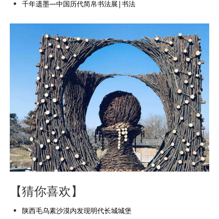
千年遗墨—中国历代简帛书法展|书法
【猜你喜欢】
陕西毛乌素沙漠内发现明代长城城堡