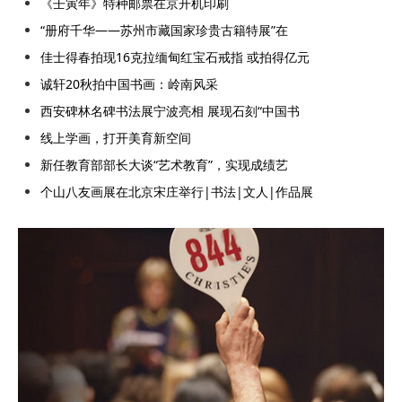
《壬寅年》特种邮票在京开机印刷
“册府千华——苏州市藏国家珍贵古籍特展”在
佳士得春拍现16克拉缅甸红宝石戒指 或拍得亿元
诚轩20秋拍中国书画：岭南风采
西安碑林名碑书法展宁波亮相 展现石刻“中国书
线上学画，打开美育新空间
新任教育部部长大谈“艺术教育”，实现成绩艺
个山八友画展在北京宋庄举行|书法|文人|作品展