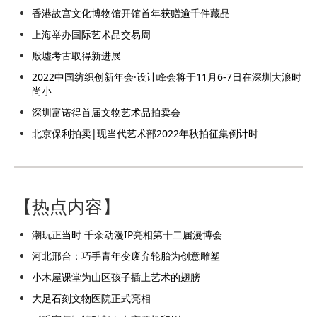
香港故宫文化博物馆开馆首年获赠逾千件藏品
上海举办国际艺术品交易周
殷墟考古取得新进展
2022中国纺织创新年会·设计峰会将于11月6-7日在深圳大浪时
尚小
深圳富诺得首届文物艺术品拍卖会
北京保利拍卖|现当代艺术部2022年秋拍征集倒计时
【热点内容】
潮玩正当时 千余动漫IP亮相第十二届漫博会
河北邢台：巧手青年变废弃轮胎为创意雕塑
小木屋课堂为山区孩子插上艺术的翅膀
大足石刻文物医院正式亮相