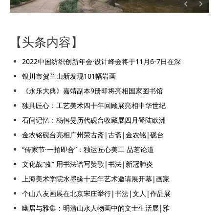
【头条内容】
2022中国纺织创新年会·设计峰会将于11月6-7日在深
银川市贺兰山新发现101幅岩画
《永乐大典》嘉靖副本9册即将亮相国家图书馆
独具匠心：工艺美术四十年回顾展亮相中华世纪
石间记忆：杨佴旻历代砚台收藏展四月登陆欧洲
金农铭砚台亮相广州荣古斋|古斋|金农铭|砚台
“传家节·一拍即合”：独运匠心美工 品茗论道
文化战“疫” 用书法谱写赞歌|书法|新冠肺炎
上海美术学院水墨缘十五年艺术邀请展开幕|画家
个山八友画展在北京宋庄举行|书法|文人|作品展
幽居与雅集：明清山水人物画中的文士生活展|雅