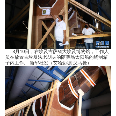
8月10日，在埃及吉萨省大埃及博物馆，工作人
员在放置古埃及法老胡夫的陪葬品太阳船的钢制箱
子内工作。 新华社发（艾哈迈德·戈马摄）