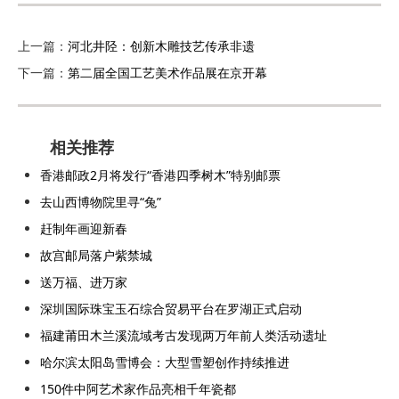
上一篇：
河北井陉：创新木雕技艺传承非遗
下一篇：
第二届全国工艺美术作品展在京开幕
相关推荐
香港邮政2月将发行“香港四季树木”特别邮票
去山西博物院里寻“兔”
赶制年画迎新春
故宫邮局落户紫禁城
送万福、进万家
深圳国际珠宝玉石综合贸易平台在罗湖正式启动
福建莆田木兰溪流域考古发现两万年前人类活动遗址
哈尔滨太阳岛雪博会：大型雪塑创作持续推进
150件中阿艺术家作品亮相千年瓷都