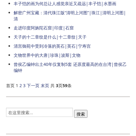
丰子恺的画为何总让人感觉亲近又疏远|丰子恺|水墨画
解密广州宝藏：清代珠江版“清明上河图”|珠江|清明上河图|
清
走进印度阿旃陀石窟|印度|石窟
天子的十二章纹是什么|十二章纹|天子
清宫御苑中受到冷落的英石|英石|宁寿宫
文物世界中的大唐|珍珠|波斯|文物
曾侯乙编钟出土40年仅复制5套 还原度最高的在台湾|曾侯乙
编钟
首页 1
2
3
下一页
末页
共
3
页
59
条