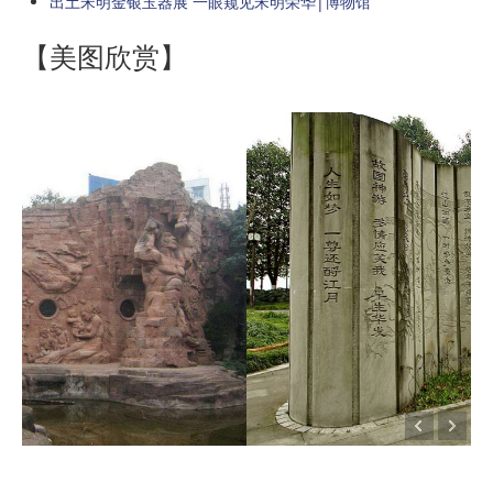
出土宋明金银玉器展 一眼窥见宋明荣华|博物馆
【美图欣赏】