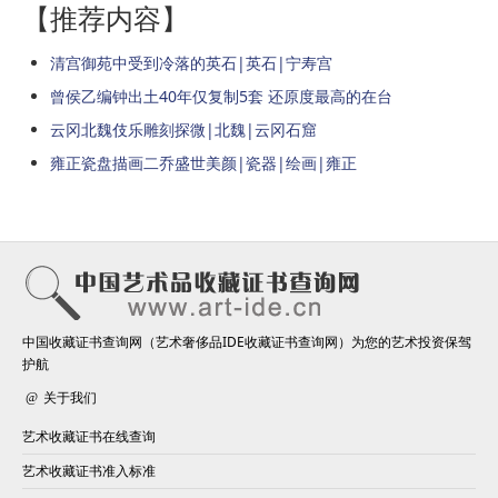
【推荐内容】
清宫御苑中受到冷落的英石|英石|宁寿宫
曾侯乙编钟出土40年仅复制5套 还原度最高的在台
云冈北魏伎乐雕刻探微|北魏|云冈石窟
雍正瓷盘描画二乔盛世美颜|瓷器|绘画|雍正
中国收藏证书查询网（艺术奢侈品IDE收藏证书查询网）为您的艺术投资保驾
护航
关于我们
艺术收藏证书在线查询
艺术收藏证书准入标准