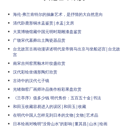
海伦·弗兰肯特尔的抽象艺术，是抒情的大自然意向
清代卧鹿形铜水盂鉴赏|水盂|文房
大英博物馆藏中国元明时期雕漆盘鉴赏
广饶宋代墓葬出土陶瓷器品赏
台北故宫古画动漫讲述明代皇帝骑马出京与坐船还宫|台北故
宫
南宋吉州窑黑釉木叶纹盏欣赏
汉代彩绘坐俑形陶灯欣赏
古诗中的汉代七子镜
光绪御窑厂画师许品衡作粉彩果盘欣赏
《兰亭序》值多少钱 明代售价：五百五十金|书法
和田玉收藏容易进入的误区|和田玉|收藏
在明代中国人怎样见到日本的文物|文物|艺术品
日本绘画对晚明“没骨山水”的影响|董其昌|山水|绘画