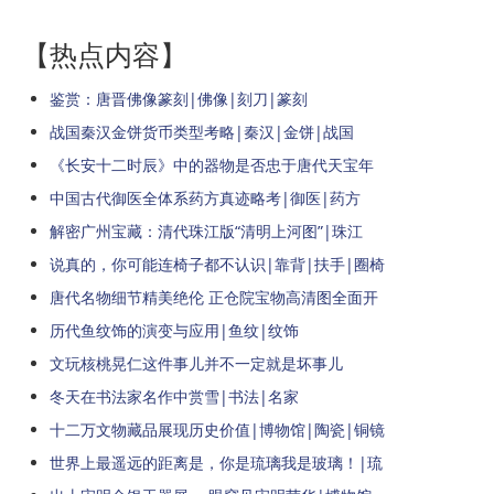
【热点内容】
鉴赏：唐晋佛像篆刻|佛像|刻刀|篆刻
战国秦汉金饼货币类型考略|秦汉|金饼|战国
《长安十二时辰》中的器物是否忠于唐代天宝年
中国古代御医全体系药方真迹略考|御医|药方
解密广州宝藏：清代珠江版“清明上河图”|珠江
说真的，你可能连椅子都不认识|靠背|扶手|圈椅
唐代名物细节精美绝伦 正仓院宝物高清图全面开
历代鱼纹饰的演变与应用|鱼纹|纹饰
文玩核桃晃仁这件事儿并不一定就是坏事儿
冬天在书法家名作中赏雪|书法|名家
十二万文物藏品展现历史价值|博物馆|陶瓷|铜镜
世界上最遥远的距离是，你是琉璃我是玻璃！|琉