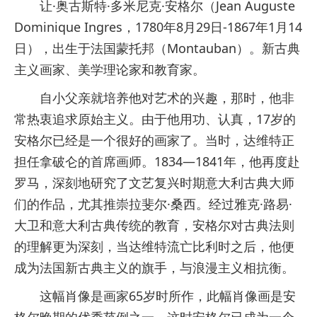
让·奥古斯特·多米尼克·安格尔（Jean Auguste
Dominique Ingres，1780年8月29日-1867年1月14
日），出生于法国蒙托邦（Montauban）。新古典
主义画家、美学理论家和教育家。
自小父亲就培养他对艺术的兴趣，那时，他非
常热衷追求原始主义。由于他用功、认真，17岁的
安格尔已经是一个很好的画家了。当时，达维特正
担任拿破仑的首席画师。1834—1841年，他再度赴
罗马，深刻地研究了文艺复兴时期意大利古典大师
们的作品，尤其推崇拉斐尔·桑西。经过雅克·路易·
大卫和意大利古典传统的教育，安格尔对古典法则
的理解更为深刻，当达维特流亡比利时之后，他便
成为法国新古典主义的旗手，与浪漫主义相抗衡。
这幅肖像是画家65岁时所作，此幅肖像画是安
格尔晚期的优秀范例之一，这时安格尔已成为一个