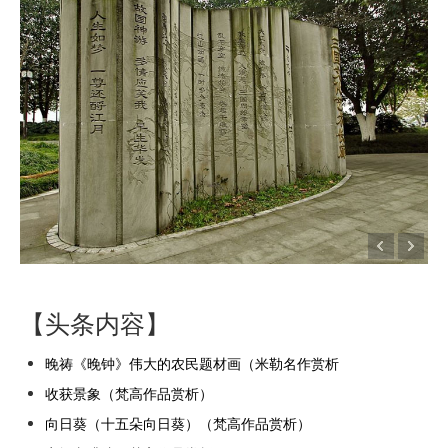
【头条内容】
晚祷《晚钟》伟大的农民题材画（米勒名作赏析
收获景象（梵高作品赏析）
向日葵（十五朵向日葵）（梵高作品赏析）