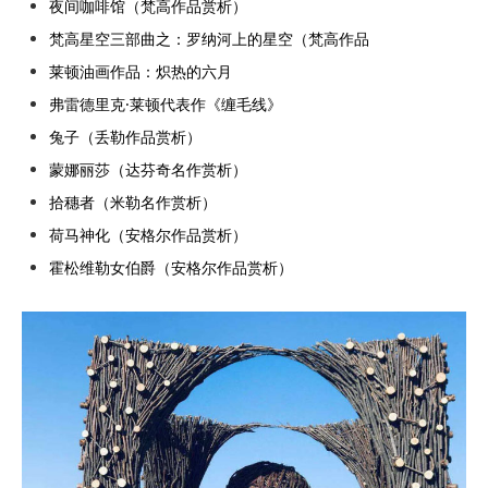
夜间咖啡馆（梵高作品赏析）
梵高星空三部曲之：罗纳河上的星空（梵高作品
莱顿油画作品：炽热的六月
弗雷德里克·莱顿代表作《缠毛线》
兔子（丢勒作品赏析）
蒙娜丽莎（达芬奇名作赏析）
拾穗者（米勒名作赏析）
荷马神化（安格尔作品赏析）
霍松维勒女伯爵（安格尔作品赏析）