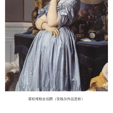
霍松维勒女伯爵（安格尔作品赏析）