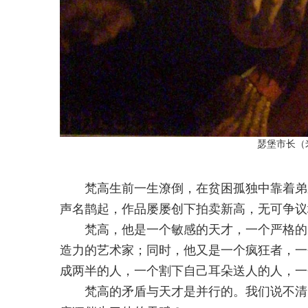
瑟堡市长（
梵高生前一生潦倒，在贫困孤独中靠着弟弟
声名鹊起，作品屡屡创下拍卖新高，无可争议
梵高，他是一个敏感的天才，一个严格的自
造力的艺术家；同时，他又是一个疯狂者，一
成两半的人，一个割下自己耳朵送人的人，一
梵高的矛盾与天才是并行的。我们说不清，