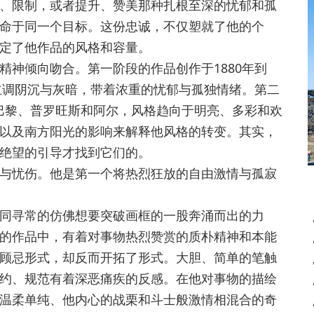
限制，或者提升、赞美那种扎根至深的忧郁和孤
命于同一个目标。这份忠诚，不仅塑就了他的个
定了他作品的风格和容量。
神倾向吻合。第一阶段的作品创作于1880年到
品主调阴沉与灰暗，带着浓重的忧郁与孤独情绪。第二
作于巴黎、普罗旺斯和阿尔，风格趋向于明亮、多彩和欢
以及南方阳光的影响来解释他风格的转变。其实，
绝望的引导才找到它们的。
忧伤。他是第一个将热烈狂放的自由激情与孤寂
寻常的仿佛想要突破画框的一股奔涌而出的力
的作品中，有着对事物热烈赞赏的质朴精神和本能
顾忌形式，却反而开拓了形式。大胆、简单的笔触
约、规范有着深恶痛疾的反感。在他对事物的描绘
温柔单纯、他内心的战栗和斗士般激情相混合的奇