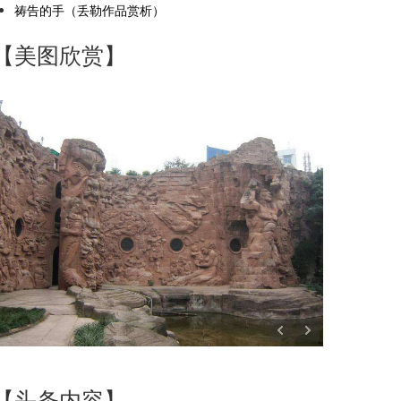
祷告的手（丢勒作品赏析）
【美图欣赏】
【头条内容】