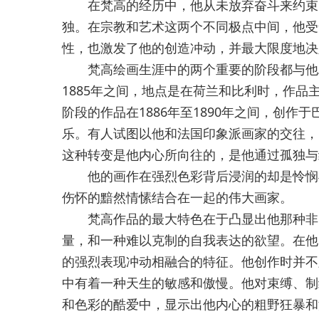
在梵高的经历中，他从未放弃奋斗来约束、
独。在宗教和艺术这两个不同极点中间，他受
性，也激发了他的创造冲动，并最大限度地决
梵高绘画生涯中的两个重要的阶段都与他精
1885年之间，地点是在荷兰和比利时，作
阶段的作品在1886年至1890年之间，创
乐。有人试图以他和法国印象派画家的交往，
这种转变是他内心所向往的，是他通过孤独与
他的画作在强烈色彩背后浸润的却是怜悯与
伤怀的黯然情愫结合在一起的伟大画家。
梵高作品的最大特色在于凸显出他那种非同
量，和一种难以克制的自我表达的欲望。在他
的强烈表现冲动相融合的特征。他创作时并不
中有着一种天生的敏感和傲慢。他对束缚、制
和色彩的酷爱中，显示出他内心的粗野狂暴和