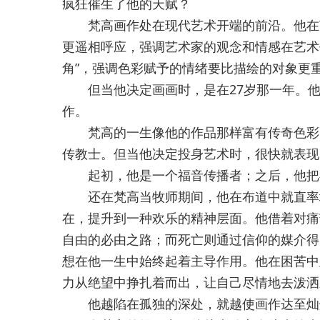
疯狂催生了他的天赋？
梵高画作处在现代艺术开端的前沿。他在艺
更遥相呼应，强调艺术家的观念和情感在艺术
角”，强调色彩赋予的情绪要比描绘的对象更
但当他决定画画时，是在27岁那一年。他
作。
梵高的一生像他的作品那样富有传奇色彩。
传教士。但当他决定投身艺术时，很快就表现
起初，他是一个福音传播者；之后，他把
还在梵高当牧师期间，他在布道中就直率地
在，提升到一种欢乐的精神层面。他借着对痛
自由的必由之路；而死亡则通过信仰的媒介得
想在他一生中始终起着主导作用。他在困苦中
力从绝望中挣扎着而出，让自己尽情地去泼洒
他越陷在孤独的深处，就越使画作达至灿