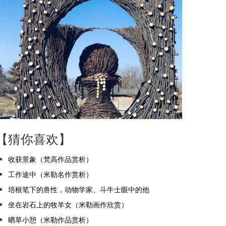
【猜你喜欢】
收获景象（梵高作品赏析）
工作途中（米勒名作赏析）
培根笔下的兽性，动物学家、斗牛士眼中的他
坐在岩石上的牧羊女（米勒画作欣赏）
晒草小憩（米勒作品赏析）