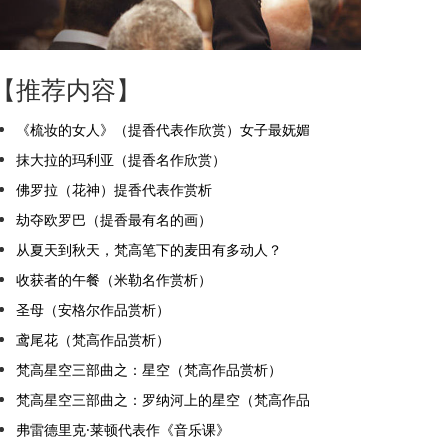
【推荐内容】
《梳妆的女人》（提香代表作欣赏）女子最妩媚
抹大拉的玛利亚（提香名作欣赏）
佛罗拉（花神）提香代表作赏析
劫夺欧罗巴（提香最有名的画）
从夏天到秋天，梵高笔下的麦田有多动人？
收获者的午餐（米勒名作赏析）
圣母（安格尔作品赏析）
鸢尾花（梵高作品赏析）
梵高星空三部曲之：星空（梵高作品赏析）
梵高星空三部曲之：罗纳河上的星空（梵高作品
弗雷德里克·莱顿代表作《音乐课》