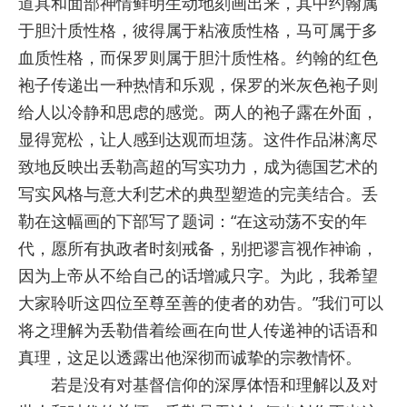
道具和面部神情鲜明生动地刻画出来，其中约翰属
于胆汁质性格，彼得属于粘液质性格，马可属于多
血质性格，而保罗则属于胆汁质性格。约翰的红色
袍子传递出一种热情和乐观，保罗的米灰色袍子则
给人以冷静和思虑的感觉。两人的袍子露在外面，
显得宽松，让人感到达观而坦荡。这件作品淋漓尽
致地反映出丢勒高超的写实功力，成为德国艺术的
写实风格与意大利艺术的典型塑造的完美结合。丢
勒在这幅画的下部写了题词：“在这动荡不安的年
代，愿所有执政者时刻戒备，别把谬言视作神谕，
因为上帝从不给自己的话增减只字。为此，我希望
大家聆听这四位至尊至善的使者的劝告。”我们可以
将之理解为丢勒借着绘画在向世人传递神的话语和
真理，这足以透露出他深彻而诚挚的宗教情怀。
若是没有对基督信仰的深厚体悟和理解以及对