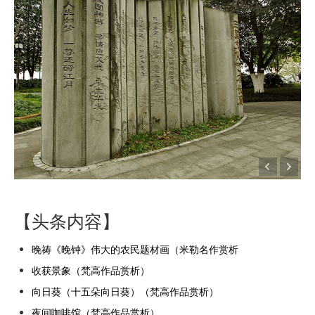
【头条内容】
晚祷《晚钟》伟大的农民题材画（米勒名作赏析
收获景象（梵高作品赏析）
向日葵（十五朵向日葵）（梵高作品赏析）
夜间咖啡馆（梵高作品赏析）