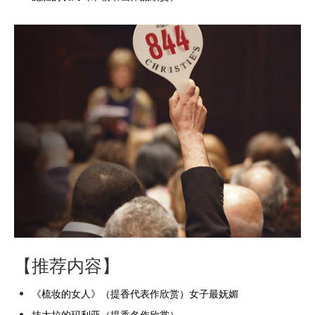
【推荐内容】
《梳妆的女人》（提香代表作欣赏）女子最妩媚
抹大拉的玛利亚（提香名作欣赏）