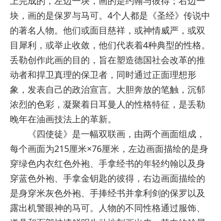
上完成的，左边一块，画的是约翰与彼得；右边一
块，画的是保罗与马可。4个人都是《圣经》传说中
的著名人物。他们或面目慈祥，或神情威严，或双
目犀利，或举止收敛，他们代表着4种典型的性格。
丢勒创作此画的目的，旨在塑造德国社会改革的推
动者和捍卫真理的保卫者，同时通过正面理想形
象，发表自己的政治宣言。大胆奔放的笔触，沉郁
浓烈的色彩，凝聚着日耳曼人的性格特征，是丢勒
晚年在油画技法上的革新。
《四使徒》是一幅双联画，由两个画面组成，
每个画面为215厘米×76厘米，左边画面描绘的是身
穿绿色内衣红色外袍、手拿经书的年轻约翰以及身
穿蓝色外袍、手拿金钥匙的彼得，右边画面描绘的
是身穿米灰色外袍、手捧经书并拿利剑的保罗以及
露出机警眼神的马可。人物的不同性格通过服饰、