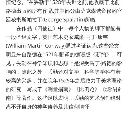
恒纪念。”在丢勒于1528年去世之前,他收藏了此前
路德出版的所有作品,其中部分由萨克森选帝侯的宫
廷秘书斯帕拉丁(George Spalatin)所赠。
在作品《四使徒》中，每个人物的脚下都配有
一段圣经文字，英国艺术史家威廉·马丁·康韦
(William Martin Conway)通过考证认为,这些经文
明显来自路德在1521年翻译的德语版《新约》。可
见，丢勒在神学知识和思想上是深受马丁·路德的影
响的，除此之外，丢勒还对文学、科学等学科有着
较高的兴趣，并在晚年1525年之后致力于美术理论
的研究，写成了《测量指南》《比例论》《城防指
南》等著作。这些足以表明，丢勒的艺术创作绝对
离不开自身的神学修养及其信仰情怀。