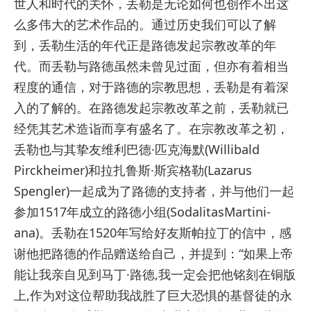
世人和时代的关怀，丢勒是无论如何也创作不出这
么多伟大的艺术作品的。通过历史我们可以了解
到，丢勒生活的年代正是路德发起宗教改革的年
代。而丢勒与路德虽然未曾见过面，但亦有着相当
程度的通信，对于路德的宗教思想，丢勒是有着深
入的了解的。在路德发起宗教改革之前，丢勒就已
经凭其艺术造诣而享有盛名了。在宗教改革之初，
丢勒也与其挚友维利巴德·匹克海默(Willibald
Pirckheimer)和拉扎鲁斯·斯宾格勒(Lazarus
Spengler)一起成为了路德的支持者，并与他们一起
参加1517年成立的路德小组(SodalitasMartini-
ana)。丢勒在1520年写给好友斯帕拉丁的信中，感
谢他把路德的作品赠送给自己，并提到：“如果上帝
能让我亲自见到马丁·路德,我一定会把他铭刻在铜版
上,作为对这位帮助我战胜了巨大恐惧的基督徒的永