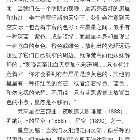
而，当我们在一个明朗的夜晚，远离亮着灯的房屋
和街灯，坐在普罗旺斯的天空下，我们会注意到天
空实际上包含着丰富的色彩：在星星之间，似乎有
一种深蓝、紫色、或是暗绿，而星星本身却呈现出
一种苍白的黄色、橙色或绿色，放射出的光环远远
超过了它们自己狭窄的周边。就像梵高向他妹妹解
释的：“夜晚甚至比白天更加色彩斑斓……只有你注
意着它，你才会看到有些星星是淡黄色的，其他的
星星有一种粉红色的光芒，或者泛着绿色、蓝色，
和勿忘我的光辉。不用说，只有蓝黑背景上放置白
色的小点，显然是不够的。”
梵高星空三部曲：夜晚露天咖啡座（1888）、
罗纳河上的星空（1888）、星空（1890）之一。
星空灵感：当我们从混沌走向灵知，似乎等的
是更为广阔的未知，我们现在所无法达到的，以后