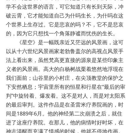
学不会这世界的语言，可它知道只有长到天际，冲
破云霄，它才能知道自己为什吗生长，为什吗在这
个世界上生存过。它是悲哀的吗？不，它不是悲哀
的，因为它只想找一个角落静谧而忧伤的生长。
《星空》是一幅既亲近又茫远的风景画，这可
以从十六世纪风景画家老勃鲁盖尔的高视点风景手
法上看出来，虽然梵高更直接的源泉是某些印象主
义者的风景画。高大的白杨树战栗着悠然地浮现在
我们面前；山谷里的小村庄，在尖顶教堂的保护之
下安然栖息；宇宙里所有的恒星和行星在“最后的审
判”中旋转着、爆发着。这不是对人，而是对太阳系
的最后审判。这件作品是在圣雷米疗养院画的，时
间是1889年6月。他的神经第二次崩溃之后，就住
进了这座疗养院。在那儿，他的病情时好时坏，在
神志清醒而充满了情感的时候，他就不停地作画。