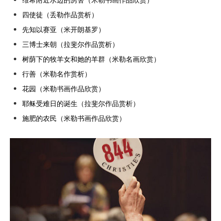
四使徒（丢勒作品赏析）
先知以赛亚（米开朗基罗）
三博士来朝（拉斐尔作品赏析）
树荫下的牧羊女和她的羊群（米勒名画欣赏）
行善（米勒名作赏析）
花园（米勒书画作品欣赏）
耶稣受难日的诞生（拉斐尔作品赏析）
施肥的农民（米勒书画作品欣赏）