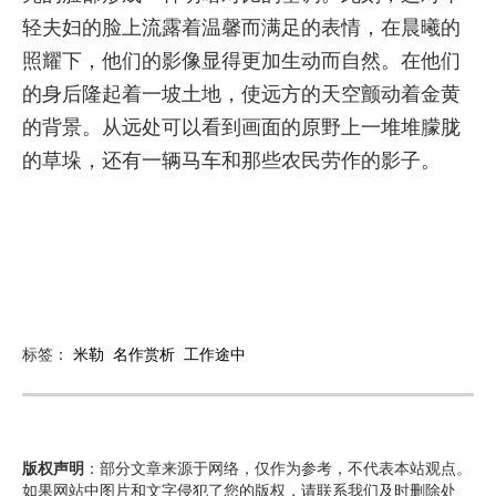
轻夫妇的脸上流露着温馨而满足的表情，在晨曦的
照耀下，他们的影像显得更加生动而自然。在他们
的身后隆起着一坡土地，使远方的天空颤动着金黄
的背景。从远处可以看到画面的原野上一堆堆朦胧
的草垛，还有一辆马车和那些农民劳作的影子。
标签：
米勒
名作赏析
工作途中
版权声明
：部分文章来源于网络，仅作为参考，不代表本站观点。
如果网站中图片和文字侵犯了您的版权，请联系我们及时删除处