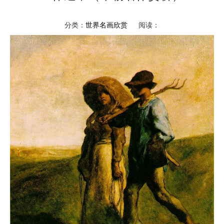
分类：
世界名画欣赏
阅读：