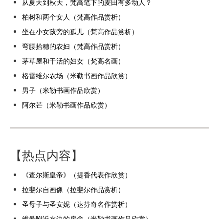
从夏天到秋天，梵高笔下的麦田有多动人？
柏树和两个女人（梵高作品赏析）
坐在小女孩旁的孤儿（梵高作品赏析）
弯腰拾穗的农妇（梵高作品赏析）
茅草屋和干活的妇女（梵高名画）
格雷维尔农场（米勒书画作品欣赏）
男子（米勒书画作品欣赏）
阿尔芒（米勒书画作品欣赏）
【热点内容】
《查尔斯皇帝》（提香代表作欣赏）
拉斐尔自画像（拉斐尔作品赏析）
圣母子与圣安妮（达芬奇名作赏析）
维希附近水边的房舍（米勒书画作品欣赏）