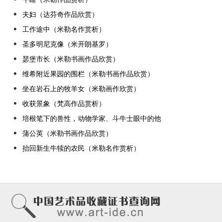
夫妇（达芬奇作品欣赏）
工作途中（米勒名作赏析）
圣多明尼克像（米开朗基罗）
瑟堡市长（米勒书画作品欣赏）
维希附近果园的围栏（米勒书画作品欣赏）
坐在岩石上的牧羊女（米勒画作欣赏）
收获景象（梵高作品赏析）
培根笔下的兽性，动物学家、斗牛士眼中的他
蒲公英（米勒书画作品欣赏）
抬回新生牛犊的农民（米勒名作赏析）