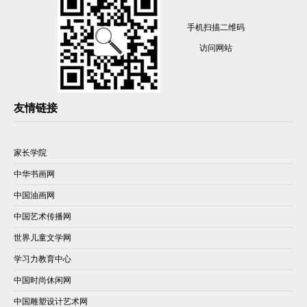
手机扫描二维码
访问网站
友情链接
家长学院
中华书画网
中国油画网
中国艺术传播网
世界儿童文学网
学习力教育中心
中国时尚休闲网
中国雕塑设计艺术网