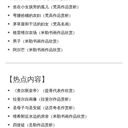
坐在小女孩旁的孤儿（梵高作品赏析）
弯腰拾穗的农妇（梵高作品赏析）
茅草屋和干活的妇女（梵高名画）
格雷维尔农场（米勒书画作品欣赏）
男子（米勒书画作品欣赏）
阿尔芒（米勒书画作品欣赏）
【热点内容】
《查尔斯皇帝》（提香代表作欣赏）
拉斐尔自画像（拉斐尔作品赏析）
圣母子与圣安妮（达芬奇名作赏析）
维希附近水边的房舍（米勒书画作品欣赏）
四使徒（丢勒作品赏析）