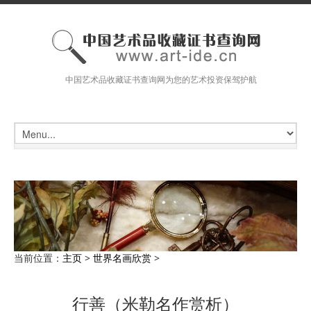
中国艺术品收藏证书查询网为您的艺术投资保驾护航
当前位置：
主页
>
世界名画欣赏
>
行善（米勒名作赏析）