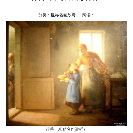
分类：
世界名画欣赏
阅读：
行善（米勒名作赏析）