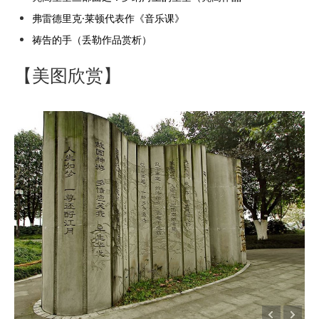
弗雷德里克·莱顿代表作《音乐课》
祷告的手（丢勒作品赏析）
【美图欣赏】