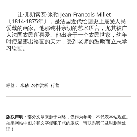
让·弗朗索瓦·米勒 Jean-Francois Millet
〔1814-1875年〕，是法国近代绘画史上最受人民
爱戴的画家。他那纯朴亲切的艺术语言，尤其被广
大法国农民所喜爱。他出身于一个农民世家，幼年
时便显露出绘画的天才，受到老师的鼓励而立志学
习绘画。
标签：
米勒
名作赏析
行善
版权声明
：部分文章来源于网络，仅作为参考，不代表本站观点。
如果网站中图片和文字侵犯了您的版权，请联系我们及时删除处
理！